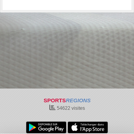
SPORTS
REGIONS
54622
visites