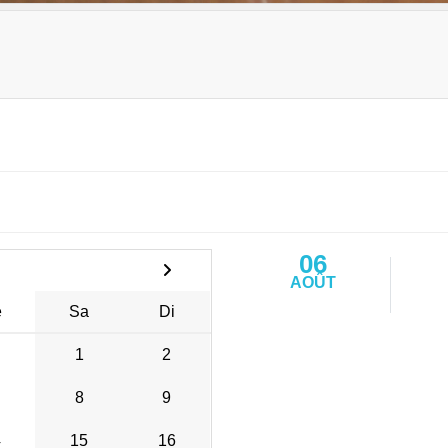
06
AOÛT
e
Sa
Di
1
2
8
9
4
15
16